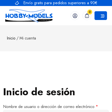
Saltar
Envío gratis para pedidos superiores a 90€
al
0
contenido
Inicio
/
Mi cuenta
Inicio de sesión
Nombre de usuario o dirección de correo electrónico
*