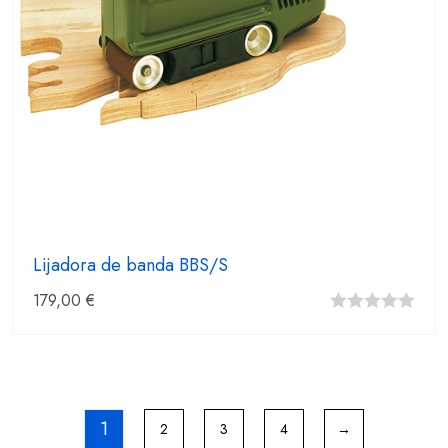
Lijadora de banda BBS/S
179,00
€
0
fuera
de
5
1
2
3
4
→