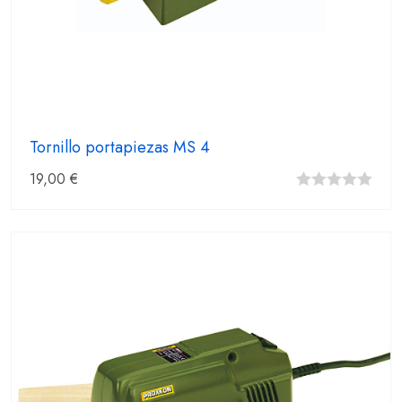
Tornillo portapiezas MS 4
19,00
€
0
fuera
de
5