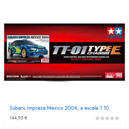
fuera
de
5
Subaru Impreza Mexico 2004, a escala 1:10
144,95
€
0