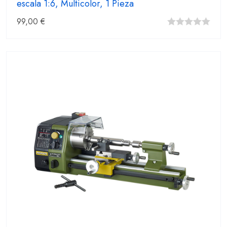
escala 1:6, Multicolor, 1 Pieza
99,00
€
0
fuera
de
5