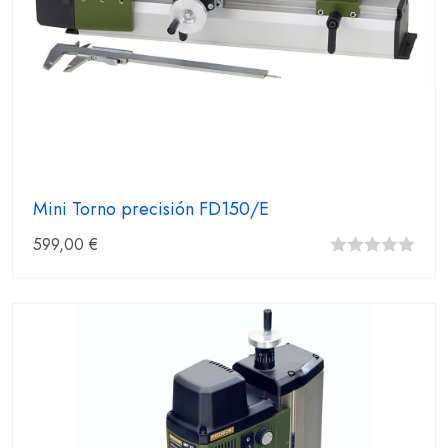
Mini Torno precisión FD150/E
599,00
€
0
fuera
de
5