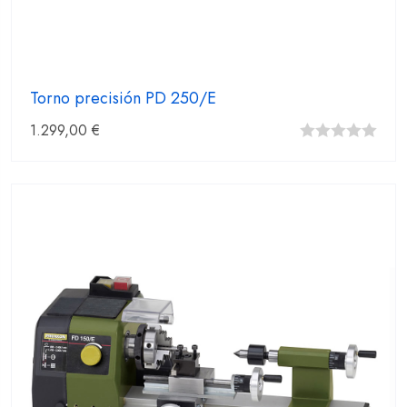
Torno precisión PD 250/E
1.299,00
€
0
fuera
de
5