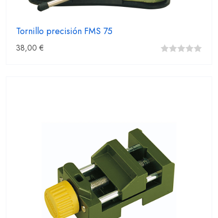
Tornillo precisión FMS 75
38,00
€
0
fuera
de
5