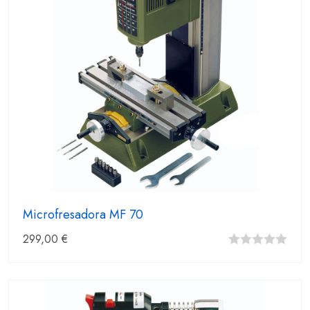
Microfresadora MF 70
299,00
€
0
fuera
de
5