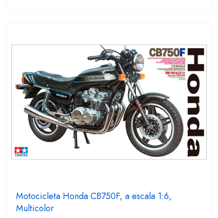
0
fuera
de
5
Motocicleta Honda CB750F, a escala 1:6,
Multicolor