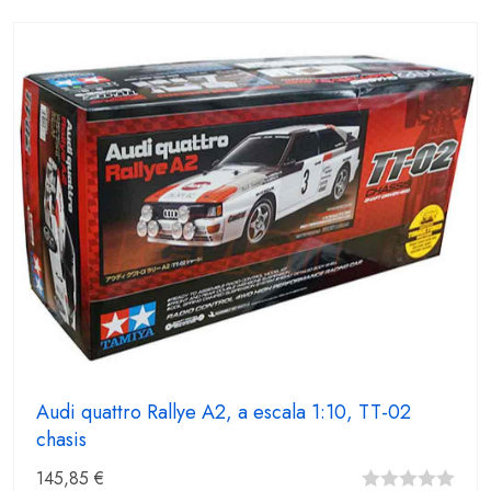
fuera
de
5
Audi quattro Rallye A2, a escala 1:10, TT-02
chasis
145,85
€