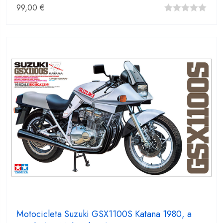
99,00
€
0
fuera
de
5
Motocicleta Suzuki GSX1100S Katana 1980, a