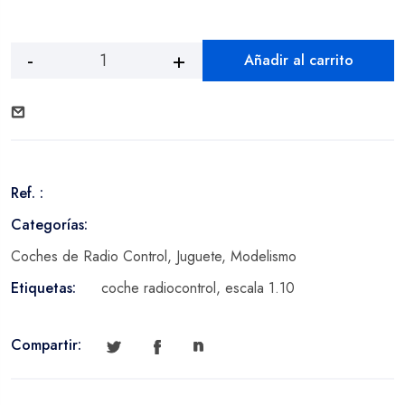
Añadir al carrito
Subaru
Impreza
Mexico
2004,
a
escala
Ref. :
1:10
cantidad
Categorías:
Coches de Radio Control
,
Juguete
,
Modelismo
Etiquetas:
coche radiocontrol
,
escala 1.10
Compartir: