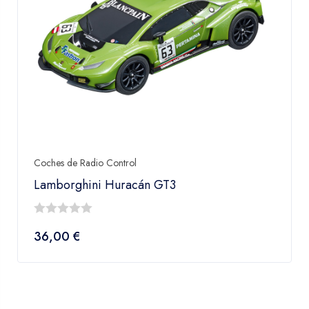
Coches de Radio Control
Lamborghini Huracán GT3
0
36,00
€
fuera
de
5