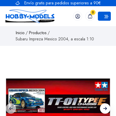
Saltar
Envío gratis para pedidos superiores a 90€
al
0
contenido
Inicio
/
Productos
/
Subaru Impreza Mexico 2004, a escala 1:10