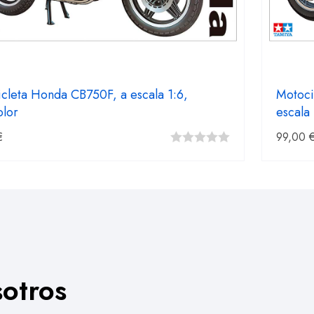
cleta Honda CB750F, a escala 1:6,
Motoci
olor
escala 
€
99,00
0
fuera
de
5
otros