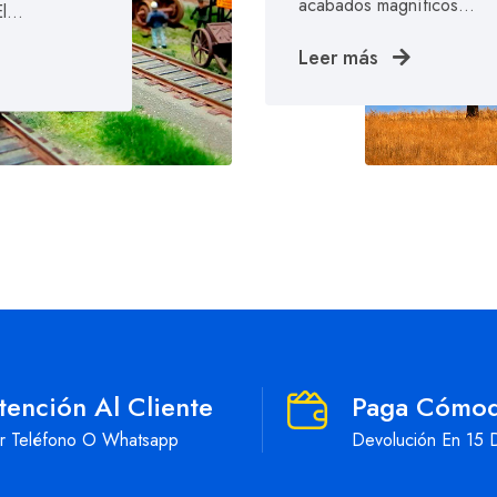
acabados magníficos…
 El…
Leer más
tención Al Cliente
Paga Cómo
r Teléfono O Whatsapp
Devolución En 15 