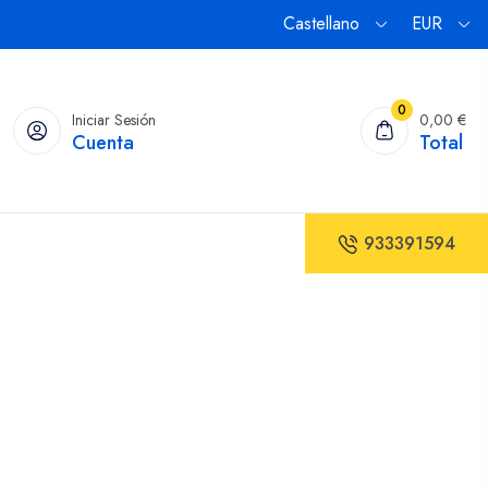
Castellano
EUR
0
Iniciar Sesión
0,00 €
Cuenta
Total
933391594