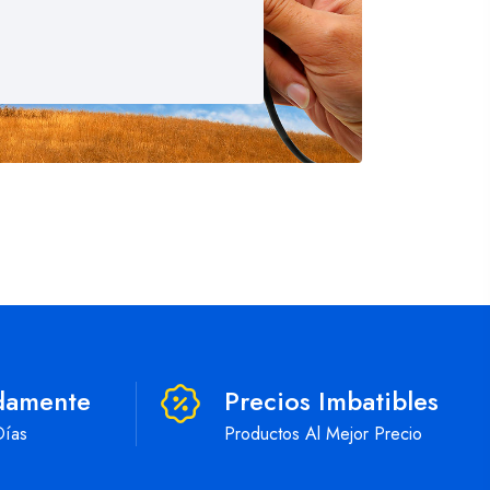
damente
Precios Imbatibles
Días
Productos Al Mejor Precio