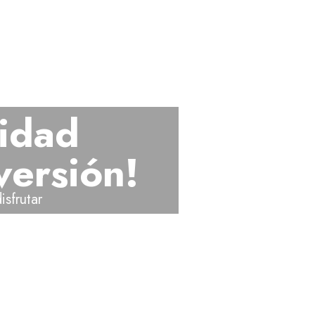
cidad
versión!
sfrutar