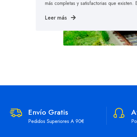
más completas y satisfactorias que existen.
Leer más
Envío Gratis
A
Pedidos Superiores A 90€
Po