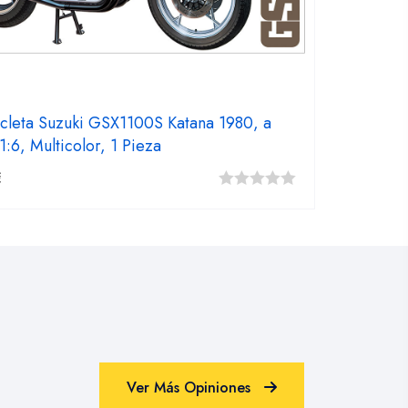
cleta Suzuki GSX1100S Katana 1980, a
1:6, Multicolor, 1 Pieza
€
0
fuera
de
5
Ver Más Opiniones