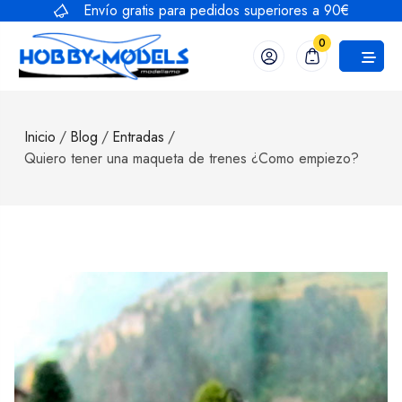
Saltar
Envío gratis para pedidos superiores a 90€
al
0
contenido
Inicio
/
Blog
/
Entradas
/
Quiero tener una maqueta de trenes ¿Como empiezo?