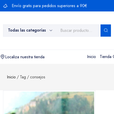
Saltar
Envío gratis para pedidos superiores a 90€
al
contenido
Todas las categorías
Inicio
Tienda 
Localiza nuestra tienda
Inicio
/
Tag
/
consejos