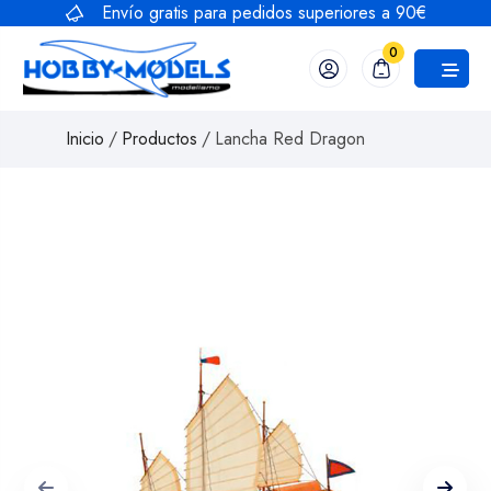
Saltar
Envío gratis para pedidos superiores a 90€
al
0
contenido
Inicio
/
Productos
/
Lancha Red Dragon