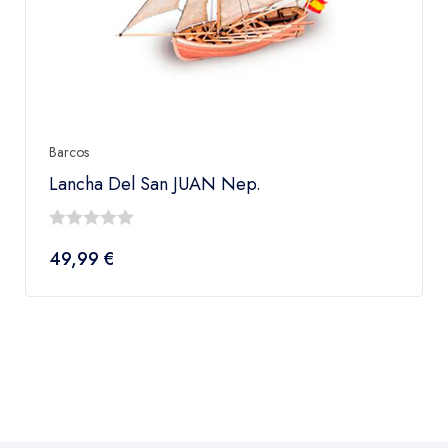
Barcos
Lancha Del San JUAN Nep.
0
49,99
€
fuera
de
5