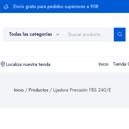
Saltar
Envío gratis para pedidos superiores a 90€
al
contenido
Todas las categorías
Inicio
Tienda 
Localiza nuestra tienda
Inicio
/
Productos
/
Lijadora Precisión FBS 240/E