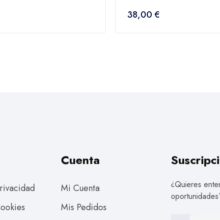
0
38,00
€
fuera
de
5
Cuenta
Suscripci
¿Quieres enter
Privacidad
Mi Cuenta
oportunidades
Cookies
Mis Pedidos