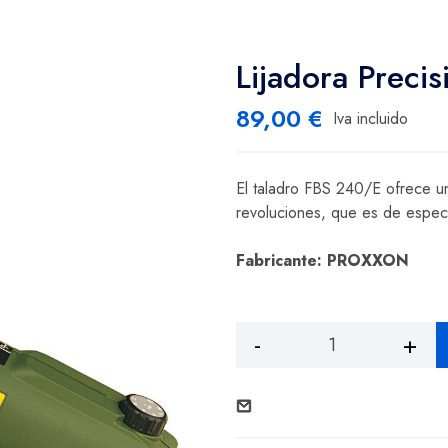
Lijadora Preci
89,00
€
Iva incluido
El taladro FBS 240/E ofrece un
revoluciones, que es de especial
Fabricante: PROXXON
Lijadora
Precisión
FBS
240/E