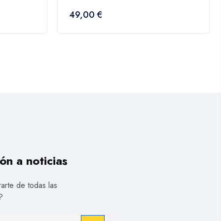
0
49,00
€
fuera
de
5
ón a noticias
arte de todas las
?