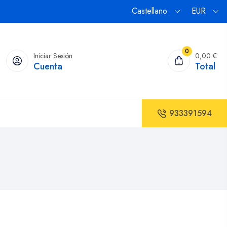
Castellano
EUR
0
Iniciar Sesión
0,00 €
Cuenta
Total
933391594