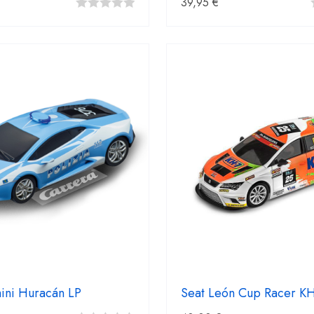
39,95
€
0
fuera
de
5
ini Huracán LP
Seat León Cup Racer K