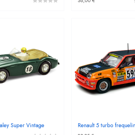
36,00
€
0
fuera
de
5
aley Super Vintage
Renault 5 turbo frequeli