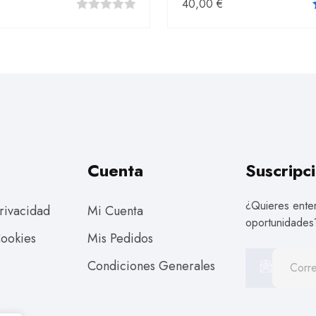
40,00
€
0
fuera
de
5
Cuenta
Suscripci
¿Quieres enter
Privacidad
Mi Cuenta
oportunidades
Cookies
Mis Pedidos
Condiciones Generales