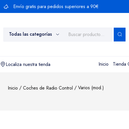
Saltar
Envío gratis para pedidos superiores a 90€
al
contenido
Todas las categorías
Inicio
Tienda 
Localiza nuestra tienda
/
/ Varios (mod.)
Inicio
Coches de Radio Control