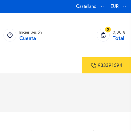
Castellano
EUR
0
Iniciar Sesión
0,00 €
Cuenta
Total
933391594