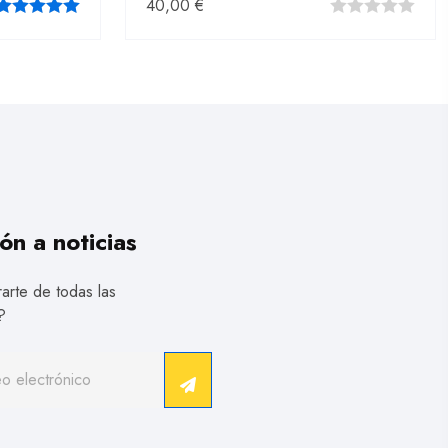
40,00
€
5.00
fuera
0
de 5
fuera
de
5
ón a noticias
arte de todas las
?