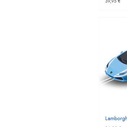
39,95
€
Lamborgh