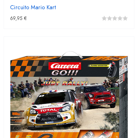
Circuito Mario Kart
69,95
€
0
fuera
de
5