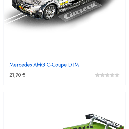
Mercedes AMG C-Coupe DTM
21,90
€
0
fuera
de
5