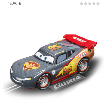
18,90
€
0
fuera
de
5