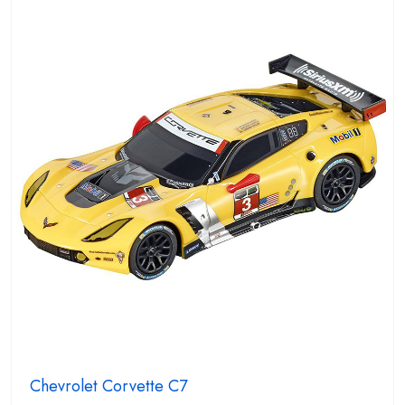
5
Chevrolet Corvette C7