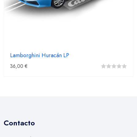
Lamborghini Huracán LP
36,00
€
0
fuera
de
5
Contacto