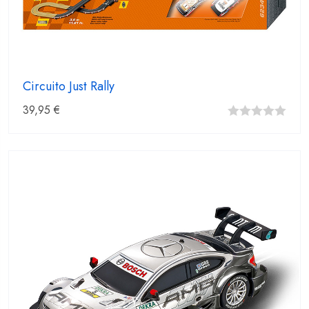
Circuito Just Rally
39,95
€
0
fuera
de
5