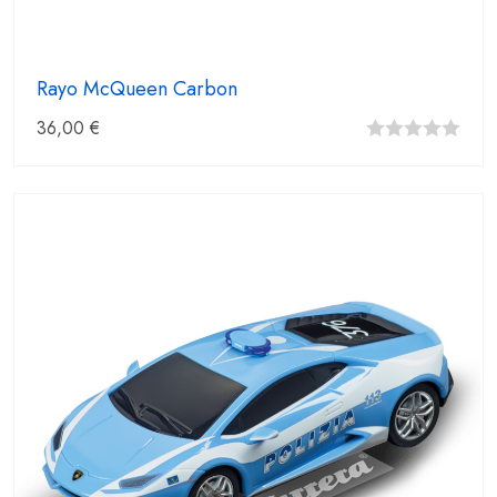
Rayo McQueen Carbon
36,00
€
0
fuera
de
5