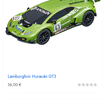
Lamborghini Huracán GT3
36,00
€
0
fuera
de