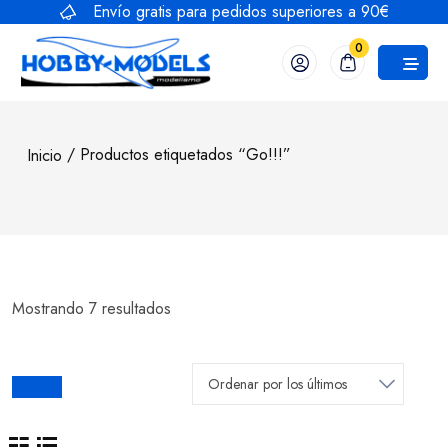
Saltar
Envío gratis para pedidos superiores a 90€
al
0
contenido
/ Productos etiquetados “Go!!!”
Inicio
Mostrando 7 resultados