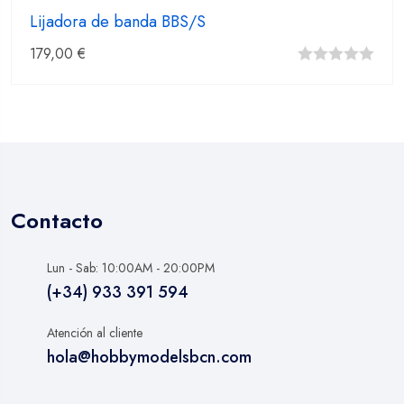
Lijadora de banda BBS/S
179,00
€
0
fuera
de
5
Contacto
Lun - Sab: 10:00AM - 20:00PM
(+34) 933 391 594
Atención al cliente
hola@hobbymodelsbcn.com