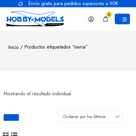
Saltar
Envío gratis para pedidos superiores a 90€
al
0
contenido
/ Productos etiquetados “sierra”
Inicio
Mostrando el resultado individual