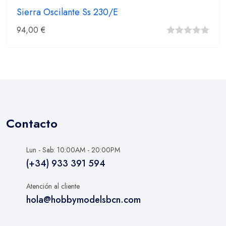
Sierra Oscilante Ss 230/E
94,00
€
0
fuera
de
5
Contacto
Lun - Sab: 10:00AM - 20:00PM
(+34) 933 391 594
Atención al cliente
hola@hobbymodelsbcn.com